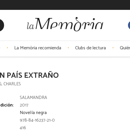
La Memòria recomienda
Clubs de lectura
Quié
N PAÍS EXTRAÑO
, CHARLES
:
SALAMANDRA
dición:
2017
Novel·la negra
978-84-16237-21-0
416