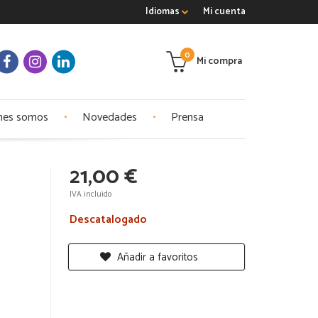
Idiomas
Mi cuenta
0
Mi compra
nes somos
Novedades
Prensa
21,00 €
IVA incluido
Descatalogado
Añadir a favoritos