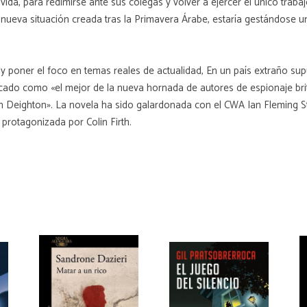
 vida, para redimirse ante sus colegas y volver a ejercer el único trab
a nueva situación creada tras la Primavera Árabe, estaría gestándose 
y poner el foco en temas reales de actualidad, En un país extraño su
ficado como «el mejor de la nueva hornada de autores de espionaje bri
en Deighton». La novela ha sido galardonada con el CWA Ian Fleming Ste
 protagonizada por Colin Firth.