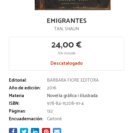
EMIGRANTES
TAN, SHAUN
24,00 €
IVA incluido
Descatalogado
Editorial:
BARBARA FIORE EDITORA
Año de edición:
2016
Materia
Novel·la gràfica i il·lustrada
ISBN:
978-84-15208-91-4
Páginas:
132
Encuadernación:
Cartoné