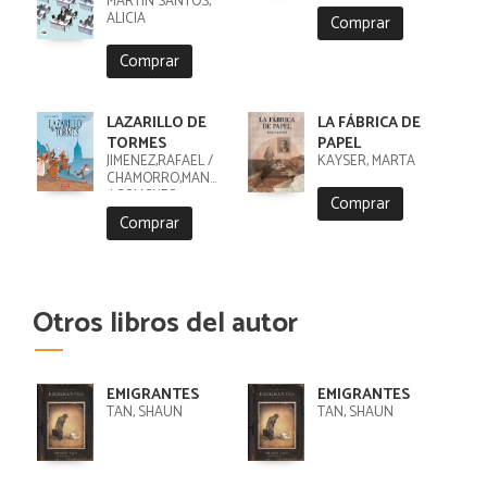
MARTÍN SANTOS,
ALICIA
Comprar
Comprar
LAZARILLO DE
LA FÁBRICA DE
TORMES
PAPEL
JIMENEZ,RAFAEL /
KAYSER, MARTA
CHAMORRO,MANUEL
/ CONCHES,
Comprar
Comprar
Otros libros del autor
EMIGRANTES
EMIGRANTES
TAN, SHAUN
TAN, SHAUN