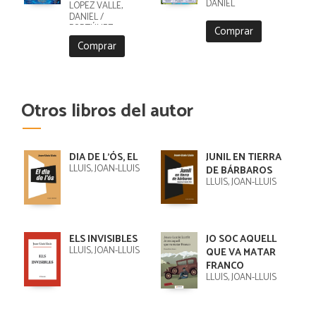
DANIEL
LÓPEZ VALLE,
DANIEL /
FORTÚNEZ,
Comprar
CRISTOBAL
Comprar
Otros libros del autor
DIA DE L'ÓS, EL
JUNIL EN TIERRA
LLUÍS, JOAN-LLUÍS
DE BÁRBAROS
LLUÍS, JOAN-LLUÍS
ELS INVISIBLES
JO SOC AQUELL
LLUÍS, JOAN-LLUÍS
QUE VA MATAR
FRANCO
LLUÍS, JOAN-LLUÍS