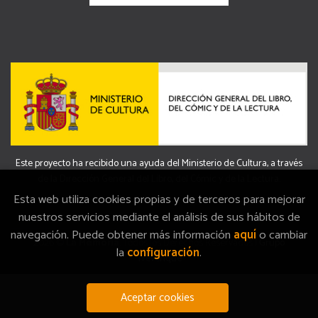
Este proyecto ha recibido una ayuda del Ministerio de Cultura, a través
de la Dirección General del Libro, del Cómic y de la Lectura.
Esta web utiliza cookies propias y de terceros para mejorar
nuestros servicios mediante el análisis de sus hábitos de
navegación. Puede obtener más información
aquí
o cambiar
2026 ©
La Memòria
. Todos los Derechos Reservados |
Grupo
la
configuración
.
Trevenque
Aceptar cookies