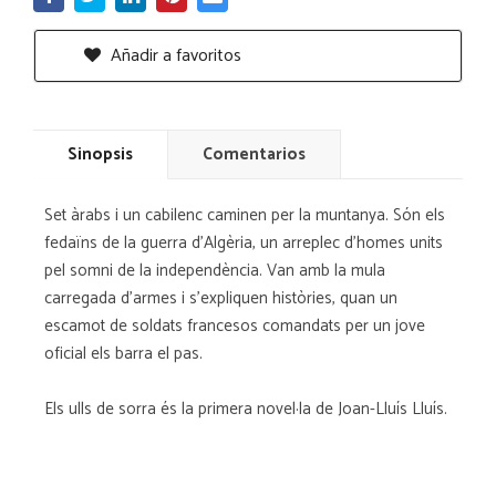
Añadir a favoritos
Sinopsis
Comentarios
Set àrabs i un cabilenc caminen per la muntanya. Són els
fedaïns de la guerra d'Algèria, un arreplec d'homes units
pel somni de la independència. Van amb la mula
carregada d'armes i s'expliquen històries, quan un
escamot de soldats francesos comandats per un jove
oficial els barra el pas.
Els ulls de sorra és la primera novel·la de Joan-Lluís Lluís.