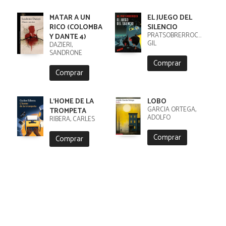
MATAR A UN
EL JUEGO DEL
RICO (COLOMBA
SILENCIO
PRATSOBRERROCA,
Y DANTE 4)
GIL
DAZIERI,
SANDRONE
Comprar
Comprar
L'HOME DE LA
LOBO
GARCIA ORTEGA,
TROMPETA
ADOLFO
RIBERA, CARLES
Comprar
Comprar