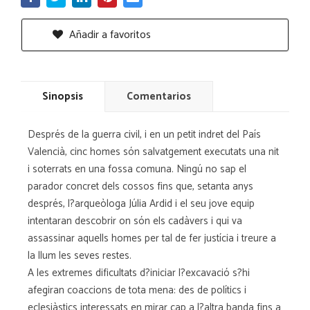
Añadir a favoritos
Sinopsis
Comentarios
Després de la guerra civil, i en un petit indret del País
Valencià, cinc homes són salvatgement executats una nit
i soterrats en una fossa comuna. Ningú no sap el
parador concret dels cossos fins que, setanta anys
després, l?arqueòloga Júlia Ardid i el seu jove equip
intentaran descobrir on són els cadàvers i qui va
assassinar aquells homes per tal de fer justícia i treure a
la llum les seves restes.
A les extremes dificultats d?iniciar l?excavació s?hi
afegiran coaccions de tota mena: des de polítics i
eclesiàstics interessats en mirar cap a l?altra banda fins a