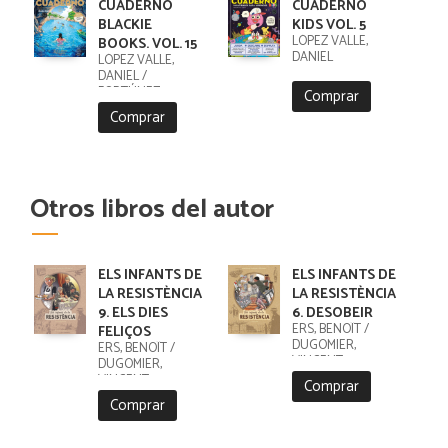
CUADERNO
CUADERNO
BLACKIE
KIDS VOL. 5
LÓPEZ VALLE,
BOOKS. VOL. 15
DANIEL
LÓPEZ VALLE,
DANIEL /
FORTÚNEZ,
Comprar
CRISTOBAL
Comprar
Otros libros del autor
ELS INFANTS DE
ELS INFANTS DE
LA RESISTÈNCIA
LA RESISTÈNCIA
9. ELS DIES
6. DESOBEIR
ERS, BENOÎT /
FELIÇOS
DUGOMIER,
ERS, BENOÎT /
VINCENT
DUGOMIER,
VINCENT
Comprar
Comprar