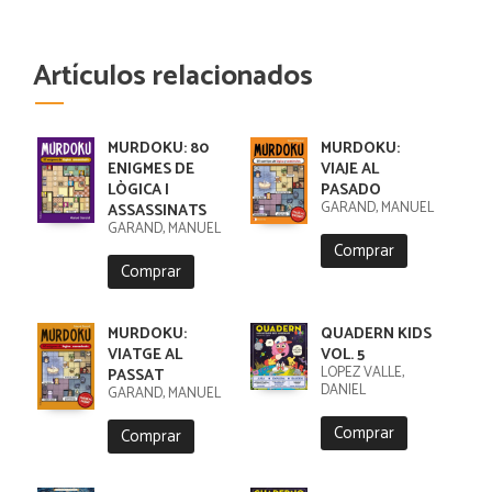
Artículos relacionados
MURDOKU: 80
MURDOKU:
ENIGMES DE
VIAJE AL
LÒGICA I
PASADO
GARAND, MANUEL
ASSASSINATS
GARAND, MANUEL
Comprar
Comprar
MURDOKU:
QUADERN KIDS
VIATGE AL
VOL. 5
LÓPEZ VALLE,
PASSAT
DANIEL
GARAND, MANUEL
Comprar
Comprar