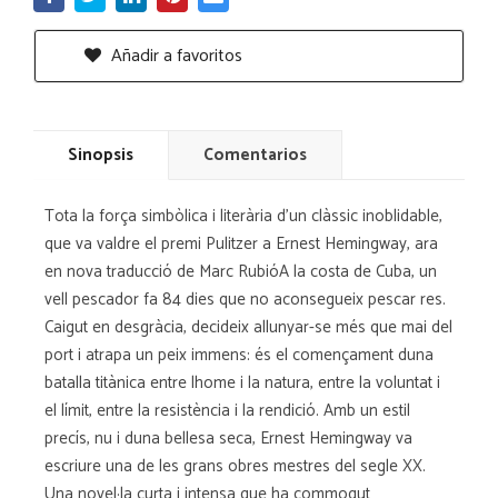
Añadir a favoritos
Sinopsis
Comentarios
Tota la força simbòlica i literària d'un clàssic inoblidable,
que va valdre el premi Pulitzer a Ernest Hemingway, ara
en nova traducció de Marc RubióA la costa de Cuba, un
vell pescador fa 84 dies que no aconsegueix pescar res.
Caigut en desgràcia, decideix allunyar-se més que mai del
port i atrapa un peix immens: és el començament duna
batalla titànica entre lhome i la natura, entre la voluntat i
el límit, entre la resistència i la rendició. Amb un estil
precís, nu i duna bellesa seca, Ernest Hemingway va
escriure una de les grans obres mestres del segle XX.
Una novel·la curta i intensa que ha commogut