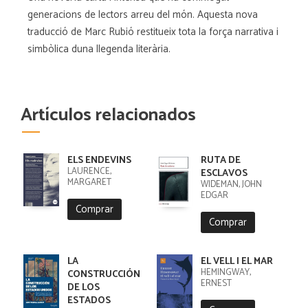
generacions de lectors arreu del món. Aquesta nova
traducció de Marc Rubió restitueix tota la força narrativa i
simbòlica duna llegenda literària.
Artículos relacionados
ELS ENDEVINS
RUTA DE
LAURENCE,
ESCLAVOS
MARGARET
WIDEMAN, JOHN
EDGAR
Comprar
Comprar
LA
EL VELL I EL MAR
HEMINGWAY,
CONSTRUCCIÓN
ERNEST
DE LOS
ESTADOS