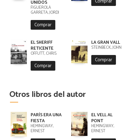
Comprar
UNIDOS
FIGUEROLA
GARRETA, JORDI
Comprar
EL SHERIFF
LA GRAN VALL
STEINBECK, JOHN
RETICENTE
OFFUTT, CHRIS
Comprar
Comprar
Otros libros del autor
PARÍS ERA UNA
EL VELL AL
FIESTA
PONT
HEMINGWAY,
HEMINGWAY,
ERNEST
ERNEST