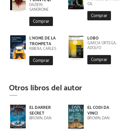
Y DANTE 4)
GIL
DAZIERI,
SANDRONE
Comprar
Comprar
L'HOME DE LA
LOBO
GARCIA ORTEGA,
TROMPETA
ADOLFO
RIBERA, CARLES
Comprar
Comprar
Otros libros del autor
EL DARRER
EL CODI DA
SECRET
VINCI
BROWN, DAN
BROWN, DAN