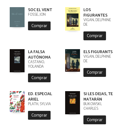
SOC EL VENT
LOS
FOSSE, JON
FIGURANTES
VIGAN, DELPHINE
DE
Comprar
Comprar
LA FALSA
ELS FIGURANTS
VIGAN, DELPHINE
AUTÓNOMA
DE
CASTAÑO,
YOLANDA
Comprar
Comprar
ED. ESPECIAL
SI LES DEJAS, TE
ARIEL
MATARÁN
PLATH, SYLVIA
BUKOWSKI,
CHARLES
Comprar
Comprar