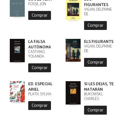
FOSSE, JON
FIGURANTES
VIGAN, DELPHINE
DE
Comprar
Comprar
LA FALSA
ELS FIGURANTS
VIGAN, DELPHINE
AUTÓNOMA
DE
CASTAÑO,
YOLANDA
Comprar
Comprar
ED. ESPECIAL
SI LES DEJAS, TE
ARIEL
MATARÁN
PLATH, SYLVIA
BUKOWSKI,
CHARLES
Comprar
Comprar