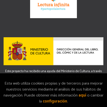
Este proyecto ha recibido una ayuda del Ministerio de Cultura, a través
de la Dirección General del Libro, del Cómic y de la Lectura.
Esta web utiliza cookies propias y de terceros para mejorar
nuestros servicios mediante el análisis de sus hábitos de
navegación. Puede obtener más información
aquí
o cambiar
2026 ©
La Memòria
. Todos los Derechos Reservados |
Grupo
la
configuración
.
Trevenque