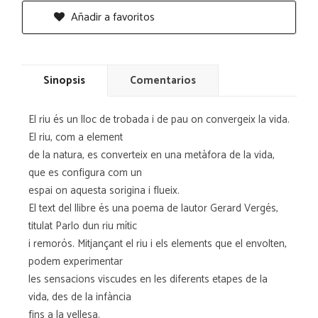
Añadir a favoritos
Sinopsis
Comentarios
El riu és un lloc de trobada i de pau on convergeix la vida.
El riu, com a element
de la natura, es converteix en una metàfora de la vida,
que es configura com un
espai on aquesta sorigina i flueix.
El text del llibre és una poema de lautor Gerard Vergés,
titulat Parlo dun riu mític
i remorós. Mitjançant el riu i els elements que el envolten,
podem experimentar
les sensacions viscudes en les diferents etapes de la
vida, des de la infància
fins a la vellesa.