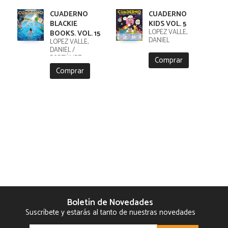
CUADERNO
CUADERNO
BLACKIE
KIDS VOL. 5
LÓPEZ VALLE,
BOOKS. VOL. 15
DANIEL
LÓPEZ VALLE,
DANIEL /
FORTÚNEZ,
Comprar
CRISTOBAL
Comprar
Boletín de Novedades
Suscríbete y estarás al tanto de nuestras novedades