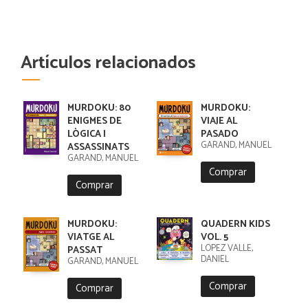
Artículos relacionados
MURDOKU: 80
MURDOKU:
ENIGMES DE
VIAJE AL
LÒGICA I
PASADO
GARAND, MANUEL
ASSASSINATS
GARAND, MANUEL
Comprar
Comprar
MURDOKU:
QUADERN KIDS
VIATGE AL
VOL. 5
LÓPEZ VALLE,
PASSAT
DANIEL
GARAND, MANUEL
Comprar
Comprar