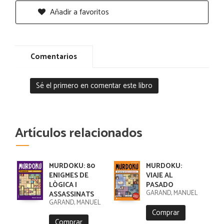
Añadir a favoritos
Comentarios
Sé el primero en comentar este libro
Artículos relacionados
MURDOKU: 80
MURDOKU:
ENIGMES DE
VIAJE AL
LÒGICA I
PASADO
GARAND, MANUEL
ASSASSINATS
GARAND, MANUEL
Comprar
Comprar