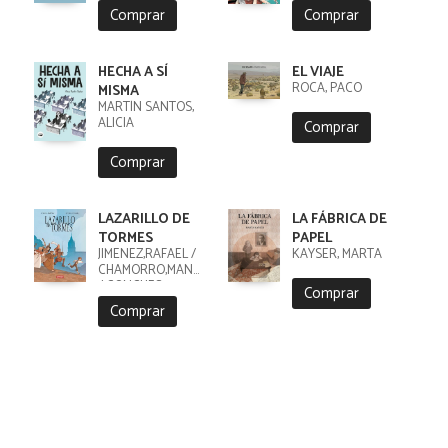
Comprar
Comprar
HECHA A SÍ
EL VIAJE
ROCA, PACO
MISMA
MARTÍN SANTOS,
ALICIA
Comprar
Comprar
LAZARILLO DE
LA FÁBRICA DE
TORMES
PAPEL
JIMENEZ,RAFAEL /
KAYSER, MARTA
CHAMORRO,MANUEL
/ CONCHES,
Comprar
Comprar