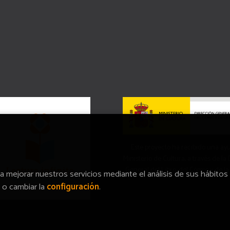
Este proyecto ha recibido una ay
Ministerio de Cultura, a través de la
General del Libro, del Cómic y de la
ra mejorar nuestros servicios mediante el análisis de sus hábitos
o cambiar la
configuración
.