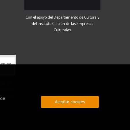
Con el apoyo del Departamento de Cultura y
del Instituto Catalán de las Empresas
Culturales
uda del
 Dirección
 Lectura.
 de
Aceptar cookies