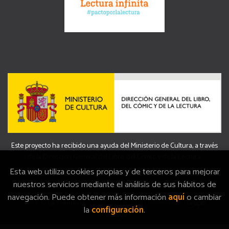
Este proyecto ha recibido una ayuda del Ministerio de Cultura, a través
de la Dirección General del Libro, del Cómic y de la Lectura.
Esta web utiliza cookies propias y de terceros para mejorar
nuestros servicios mediante el análisis de sus hábitos de
navegación. Puede obtener más información
aquí
o cambiar
2026 ©
La Memòria
. Todos los Derechos Reservados |
Grupo
la
configuración
.
Trevenque