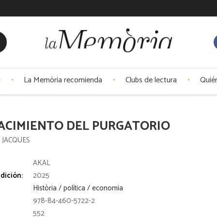
La Memòria recomienda
Clubs de lectura
Quié
ACIMIENTO DEL PURGATORIO
, JACQUES
:
AKAL
dición:
2025
Història / política / economia
978-84-460-5722-2
552