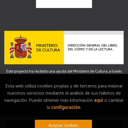
Este proyecto ha recibido una ayuda del Ministerio de Cultura, a través
de la Dirección General del Libro, del Cómic y de la Lectura.
Esta web utiliza cookies propias y de terceros para mejorar
nuestros servicios mediante el análisis de sus hábitos de
navegación. Puede obtener más información
aquí
o cambiar
2026 ©
La Memòria
. Todos los Derechos Reservados |
Grupo
la
configuración
.
Trevenque
Aceptar cookies