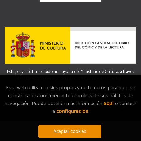
Este proyecto ha recibido una ayuda del Ministerio de Cultura, a través
de la Dirección General del Libro, del Cómic y de la Lectura.
Esta web utiliza cookies propias y de terceros para mejorar
nuestros servicios mediante el análisis de sus hábitos de
navegación. Puede obtener más información
aquí
o cambiar
2026 ©
La Memòria
. Todos los Derechos Reservados |
Grupo
la
configuración
.
Trevenque
Aceptar cookies