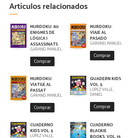
Artículos relacionados
MURDOKU: 80
MURDOKU:
ENIGMES DE
VIAJE AL
LÒGICA I
PASADO
GARAND, MANUEL
ASSASSINATS
GARAND, MANUEL
Comprar
Comprar
MURDOKU:
QUADERN KIDS
VIATGE AL
VOL. 5
LÓPEZ VALLE,
PASSAT
DANIEL
GARAND, MANUEL
Comprar
Comprar
CUADERNO
CUADERNO
KIDS VOL. 5
BLACKIE
LÓPEZ VALLE,
BOOKS. VOL. 15