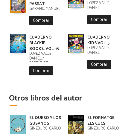
LÓPEZ VALLE,
PASSAT
DANIEL
GARAND, MANUEL
Comprar
Comprar
CUADERNO
CUADERNO
BLACKIE
KIDS VOL. 5
LÓPEZ VALLE,
BOOKS. VOL. 15
DANIEL
LÓPEZ VALLE,
DANIEL /
FORTÚNEZ,
Comprar
CRISTOBAL
Comprar
Otros libros del autor
EL QUESO Y LOS
EL FORMATGE I
GUSANOS
ELS CUCS
GINZBURG, CARLO
GINZBURG, CARLO