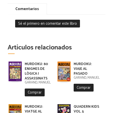
Comentarios
Sé el primero en comentar este libro
Artículos relacionados
MURDOKU: 80
MURDOKU:
ENIGMES DE
VIAJE AL
LÒGICA I
PASADO
GARAND, MANUEL
ASSASSINATS
GARAND, MANUEL
Comprar
Comprar
MURDOKU:
QUADERN KIDS
VIATGE AL
VOL. 5