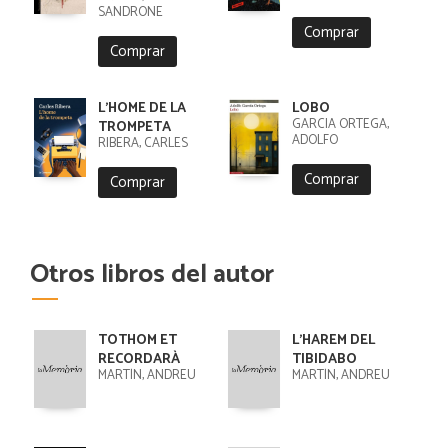
SANDRONE
Comprar
Comprar
L'HOME DE LA
LOBO
GARCIA ORTEGA,
TROMPETA
ADOLFO
RIBERA, CARLES
Comprar
Comprar
Otros libros del autor
TOTHOM ET
L'HAREM DEL
RECORDARÀ
TIBIDABO
MARTÍN, ANDREU
MARTÍN, ANDREU