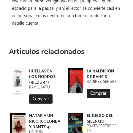
inyectan un ritmo vertiginoso en el que apenas queda
espacio para la pausa, y ahí el lector se convierte casi en
un personaje más dentro de una trama donde cada
detalle cuenta.
Artículos relacionados
HUELLAS EN
LA MALDICIÓN
LOS FIORDOS
DE RAMFIS
RAMIREZ, SERGIO
(HILDUR 1)
RÄMÖ, SATU
Comprar
Comprar
MATAR A UN
EL JUEGO DEL
RICO (COLOMBA
SILENCIO
PRATSOBRERROCA,
Y DANTE 4)
GIL
DAZIERI,