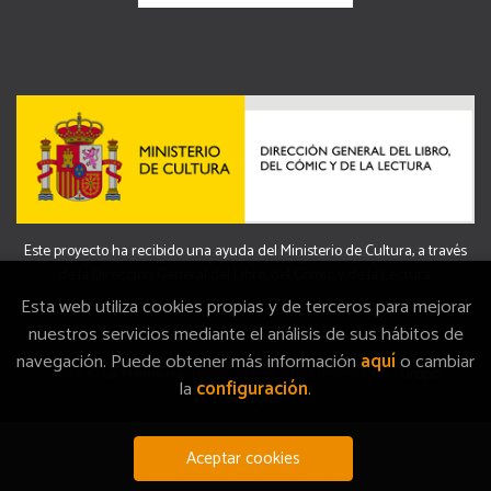
Este proyecto ha recibido una ayuda del Ministerio de Cultura, a través
de la Dirección General del Libro, del Cómic y de la Lectura.
Esta web utiliza cookies propias y de terceros para mejorar
nuestros servicios mediante el análisis de sus hábitos de
navegación. Puede obtener más información
aquí
o cambiar
2026 ©
La Memòria
. Todos los Derechos Reservados |
Grupo
la
configuración
.
Trevenque
Aceptar cookies