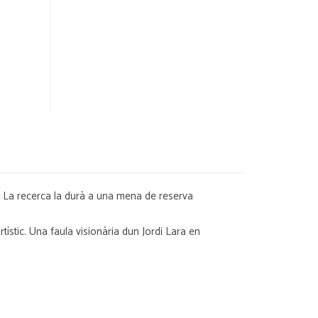
 La recerca la durà a una mena de reserva
ístic. Una faula visionària dun Jordi Lara en