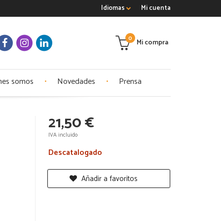
Idiomas
Mi cuenta
0
Mi compra
nes somos
Novedades
Prensa
21,50 €
IVA incluido
Descatalogado
Añadir a favoritos