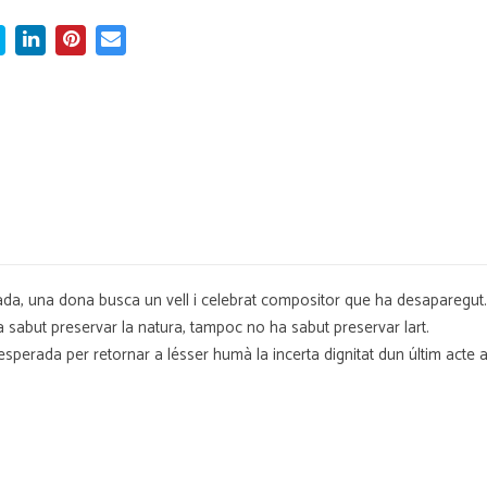
da, una dona busca un vell i celebrat compositor que ha desaparegut.
 ha sabut preservar la natura, tampoc no ha sabut preservar lart.
rada per retornar a lésser humà la incerta dignitat dun últim acte art