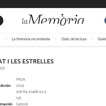
La Memòria recomienda
Clubs de lectura
Quié
AT I LES ESTRELLES
RDI
:
PROA
dición:
2025
978-84-10488-62-5
128
rnación:
Cartoné