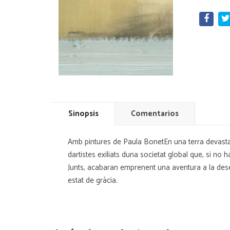
Sinopsis
Comentarios
Amb pintures de Paula BonetEn una terra devasta
dartistes exiliats duna societat global que, si no
Junts, acabaran emprenent una aventura a la desespe
estat de gràcia.