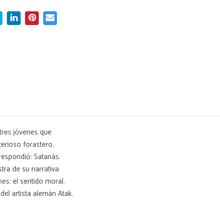
tres jóvenes que
erioso forastero.
respondió: Satanás.
ra de su narrativa
es: el sentido moral.
 del artista alemán Atak.