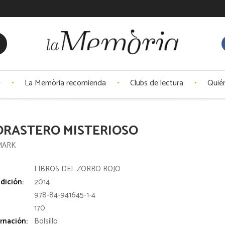
La Memòria recomienda
Clubs de lectura
Quié
ORASTERO MISTERIOSO
MARK
:
LIBROS DEL ZORRO ROJO
dición:
2014
978-84-941645-1-4
170
rnación:
Bolsillo