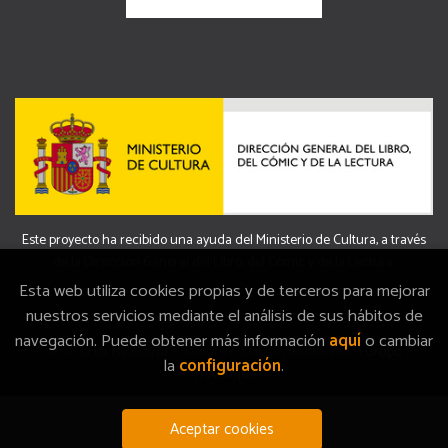
Este proyecto ha recibido una ayuda del Ministerio de Cultura, a través
de la Dirección General del Libro, del Cómic y de la Lectura.
Esta web utiliza cookies propias y de terceros para mejorar
nuestros servicios mediante el análisis de sus hábitos de
navegación. Puede obtener más información
aquí
o cambiar
2026 ©
La Memòria
. Todos los Derechos Reservados |
Grupo
la
configuración
.
Trevenque
Aceptar cookies