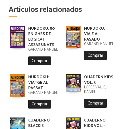
Artículos relacionados
MURDOKU: 80
MURDOKU:
ENIGMES DE
VIAJE AL
LÒGICA I
PASADO
GARAND, MANUEL
ASSASSINATS
GARAND, MANUEL
Comprar
Comprar
MURDOKU:
QUADERN KIDS
VIATGE AL
VOL. 5
LÓPEZ VALLE,
PASSAT
DANIEL
GARAND, MANUEL
Comprar
Comprar
CUADERNO
CUADERNO
BLACKIE
KIDS VOL. 5