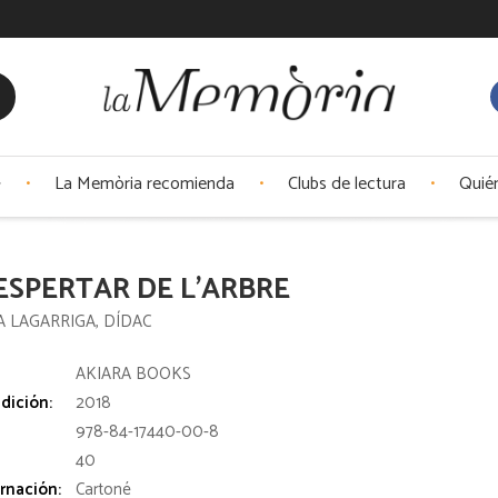
La Memòria recomienda
Clubs de lectura
Quié
ESPERTAR DE L'ARBRE
 LAGARRIGA, DÍDAC
:
AKIARA BOOKS
dición:
2018
978-84-17440-00-8
40
rnación:
Cartoné