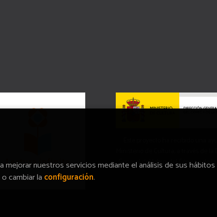
Este proyecto ha recibido una ay
Ministerio de Cultura, a través de la
General del Libro, del Cómic y de la
ra mejorar nuestros servicios mediante el análisis de sus hábitos
o cambiar la
configuración
.