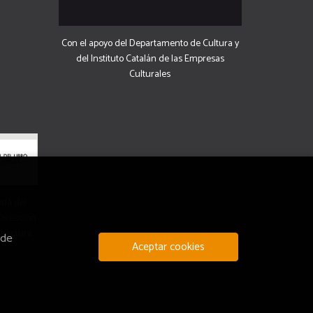
Con el apoyo del Departamento de Cultura y
del Instituto Catalán de las Empresas
Culturales
uda del
 Dirección
 Lectura.
 de
Aceptar cookies