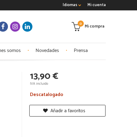
Idiomas
Mi cuenta
0
Mi compra
nes somos
Novedades
Prensa
13,90 €
IVA incluido
Descatalogado
Añadir a favoritos