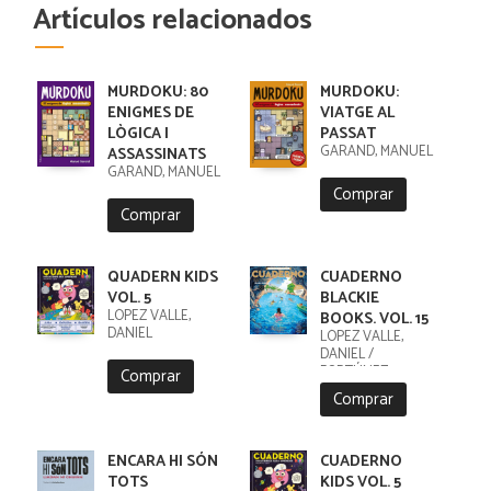
Artículos relacionados
MURDOKU: 80
MURDOKU:
ENIGMES DE
VIATGE AL
LÒGICA I
PASSAT
GARAND, MANUEL
ASSASSINATS
GARAND, MANUEL
Comprar
Comprar
QUADERN KIDS
CUADERNO
VOL. 5
BLACKIE
LÓPEZ VALLE,
BOOKS. VOL. 15
DANIEL
LÓPEZ VALLE,
DANIEL /
FORTÚNEZ,
Comprar
CRISTOBAL
Comprar
ENCARA HI SÓN
CUADERNO
TOTS
KIDS VOL. 5