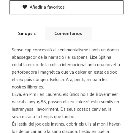
Añadir a favoritos
Sinopsis
Comentarios
Sense cap concessió al sentimentalisme i amb un domini
abassegador de la narració i el suspens, Lize Spit ha
cridat latenció de la crítica internacional amb una novel·la
pertorbadora i magnètica que va deixar en estat de xoc
el seu país dorigen, Bèlgica. Ara, per fi, arriba a les
nostres llibreries.
LEva, en Pim i en Laurens, els únics nois de Bovenmeer
nascuts lany 1988, passen el seu catorzè estiu sumits en
lestranyesa i lavorriment. Els seus cossos canvien, la
seva mirada fa temps que també.
És lestiu del joc dels instints, dobrir els ulls al món i haver-
los de tancar amb la sang glaçada. Lestiu en què la