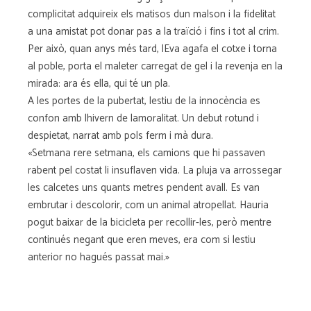
complicitat adquireix els matisos dun malson i la fidelitat
a una amistat pot donar pas a la traïció i fins i tot al crim.
Per això, quan anys més tard, lEva agafa el cotxe i torna
al poble, porta el maleter carregat de gel i la revenja en la
mirada: ara és ella, qui té un pla.
A les portes de la pubertat, lestiu de la innocència es
confon amb lhivern de lamoralitat. Un debut rotund i
despietat, narrat amb pols ferm i mà dura.
«Setmana rere setmana, els camions que hi passaven
rabent pel costat li insuflaven vida. La pluja va arrossegar
les calcetes uns quants metres pendent avall. Es van
embrutar i descolorir, com un animal atropellat. Hauria
pogut baixar de la bicicleta per recollir-les, però mentre
continués negant que eren meves, era com si lestiu
anterior no hagués passat mai.»