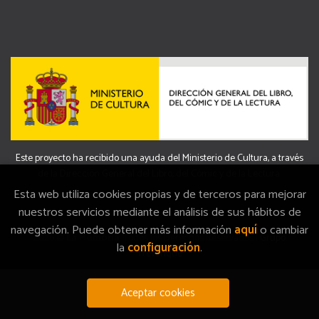
Este proyecto ha recibido una ayuda del Ministerio de Cultura, a través
de la Dirección General del Libro, del Cómic y de la Lectura.
Esta web utiliza cookies propias y de terceros para mejorar
nuestros servicios mediante el análisis de sus hábitos de
navegación. Puede obtener más información
aquí
o cambiar
2026 ©
La Memòria
. Todos los Derechos Reservados |
Grupo
la
configuración
.
Trevenque
Aceptar cookies