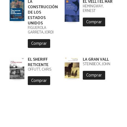
LA
EL VELL I EL MAR
HEMINGWAY,
CONSTRUCCIÓN
ERNEST
DE LOS
ESTADOS
Comprar
UNIDOS
FIGUEROLA
GARRETA, JORDI
Comprar
EL SHERIFF
LA GRAN VALL
STEINBECK, JOHN
RETICENTE
OFFUTT, CHRIS
Comprar
Comprar