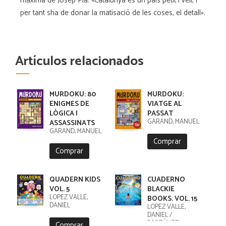
màxima de Josep Pla: «Catalunya és un país petit i vell, i
per tant sha de donar la matisació de les coses, el detall».
Artículos relacionados
MURDOKU: 80
MURDOKU:
ENIGMES DE
VIATGE AL
LÒGICA I
PASSAT
GARAND, MANUEL
ASSASSINATS
GARAND, MANUEL
Comprar
Comprar
QUADERN KIDS
CUADERNO
VOL. 5
BLACKIE
LÓPEZ VALLE,
BOOKS. VOL. 15
DANIEL
LÓPEZ VALLE,
DANIEL /
FORTÚNEZ,
Comprar