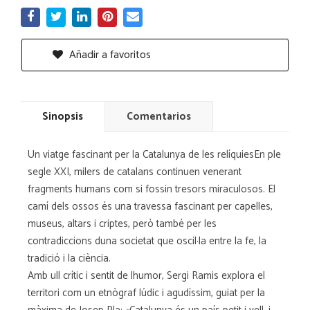
Añadir a favoritos
Sinopsis
Comentarios
Un viatge fascinant per la Catalunya de les relíquiesEn ple
segle XXI, milers de catalans continuen venerant
fragments humans com si fossin tresors miraculosos. El
camí dels ossos és una travessa fascinant per capelles,
museus, altars i criptes, però també per les
contradiccions duna societat que oscil·la entre la fe, la
tradició i la ciència.
Amb ull crític i sentit de lhumor, Sergi Ramis explora el
territori com un etnògraf lúdic i agudíssim, guiat per la