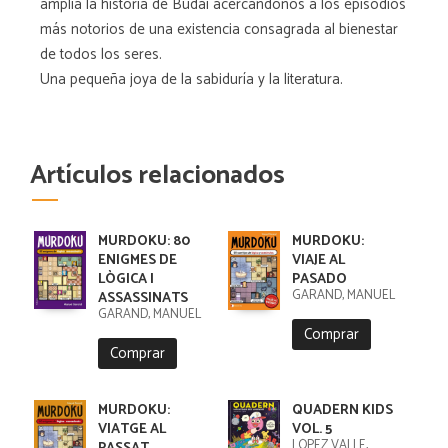
amplía la historia de Budai acercándonos a los episodios
más notorios de una existencia consagrada al bienestar
de todos los seres.
Una pequeña joya de la sabiduría y la literatura.
Artículos relacionados
MURDOKU: 80
MURDOKU:
ENIGMES DE
VIAJE AL
LÒGICA I
PASADO
GARAND, MANUEL
ASSASSINATS
GARAND, MANUEL
Comprar
Comprar
MURDOKU:
QUADERN KIDS
VIATGE AL
VOL. 5
LÓPEZ VALLE,