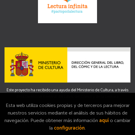
Este proyecto ha recibido una ayuda del Ministerio de Cultura, a través
de la Dirección General del Libro, del Cómic y de la Lectura.
Esta web utiliza cookies propias y de terceros para mejorar
nuestros servicios mediante el análisis de sus hábitos de
navegación. Puede obtener más información
aquí
o cambiar
2026 ©
La Memòria
. Todos los Derechos Reservados |
Grupo
la
configuración
.
Trevenque