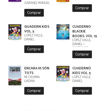
GARAND, MANUEL
Comprar
Comprar
QUADERN KIDS
CUADERNO
VOL. 5
BLACKIE
LÓPEZ VALLE,
BOOKS. VOL. 15
DANIEL
LÓPEZ VALLE,
DANIEL /
FORTÚNEZ,
Comprar
CRISTOBAL
Comprar
ENCARA HI SÓN
CUADERNO
TOTS
KIDS VOL. 5
NI CHUINN,
LÓPEZ VALLE,
LIADAN
DANIEL
Comprar
Comprar