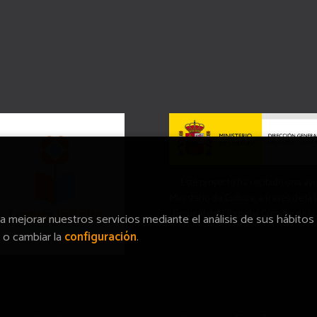
Este proyecto ha recibido una ay
Ministerio de Cultura, a través de la
General del Libro, del Cómic y de la
ra mejorar nuestros servicios mediante el análisis de sus hábitos
o cambiar la
configuración
.