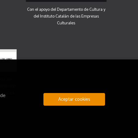
Con el apoyo del Departamento de Cultura y
del Instituto Catalán de las Empresas
Culturales
uda del
 Dirección
 Lectura.
 de
Aceptar cookies