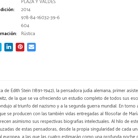
:
PLAZA Y VALDES
dición:
2014
978-84-16032-39-6
604
rnación:
Rústica
ófica de Edith Stein (1891-1942), la pensadora judía alemana, primer asi
tz, de la que se va ofreciendo un estudio completo de todos sus escrit
dujo al triunfo del nazismo y a la segunda guerra mundial. En torno a es
 que se producen con las también vidas entregadas al filosofar de Ma
recen asimismo sus respectivas biografías intelectuales. Al hilo de es
ruzadas de estas pensadoras, desde la propia singularidad de cada un
itual europea, a las que las cuatro estimarán como una profunda noche