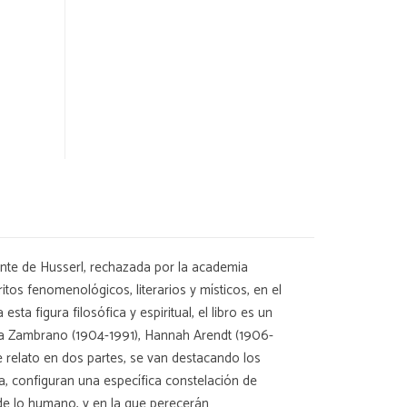
stente de Husserl, rechazada por la academia
os fenomenológicos, literarios y místicos, en el
ta figura filosófica y espiritual, el libro es un
ría Zambrano (1904-1991), Hannah Arendt (1906-
te relato en dos partes, se van destacando los
a, configuran una específica constelación de
 de lo humano, y en la que perecerán