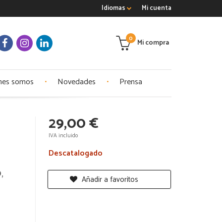
Idiomas
Mi cuenta
0
Mi compra
nes somos
Novedades
Prensa
29,00 €
IVA incluido
Descatalogado
,
Añadir a favoritos