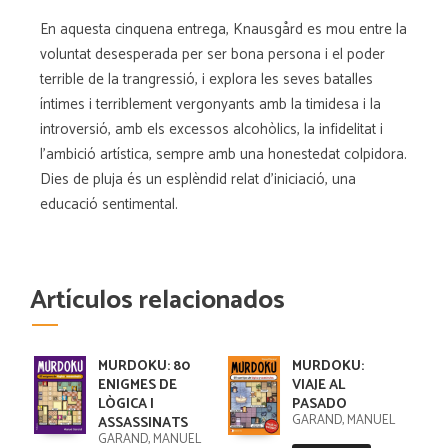
En aquesta cinquena entrega, Knausgård es mou entre la
voluntat desesperada per ser bona persona i el poder
terrible de la trangressió, i explora les seves batalles
íntimes i terriblement vergonyants amb la timidesa i la
introversió, amb els excessos alcohòlics, la infidelitat i
l'ambició artística, sempre amb una honestedat colpidora.
Dies de pluja és un esplèndid relat d'iniciació, una
educació sentimental.
Artículos relacionados
MURDOKU: 80
MURDOKU:
ENIGMES DE
VIAJE AL
LÒGICA I
PASADO
GARAND, MANUEL
ASSASSINATS
GARAND, MANUEL