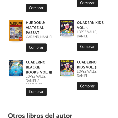
Comprar
Comprar
MURDOKU:
QUADERN KIDS
VIATGE AL
VOL. 5
LÓPEZ VALLE,
PASSAT
DANIEL
GARAND, MANUEL
Comprar
Comprar
CUADERNO
CUADERNO
BLACKIE
KIDS VOL. 5
LÓPEZ VALLE,
BOOKS. VOL. 15
DANIEL
LÓPEZ VALLE,
DANIEL /
FORTÚNEZ,
Comprar
CRISTOBAL
Comprar
Otros libros del autor