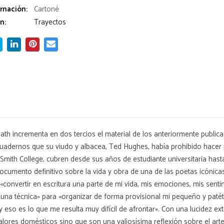
rnación:
Cartoné
n:
Trayectos
Plath incrementa en dos tercios el material de los anteriormente publ
uadernos que su viudo y albacea, Ted Hughes, había prohibido hacer p
 Smith College, cubren desde sus años de estudiante universitaria has
ocumento definitivo sobre la vida y obra de una de las poetas icónicas 
convertir en escritura una parte de mi vida, mis emociones, mis sentim
n, una técnica» para «organizar de forma provisional mi pequeño y pat
 eso es lo que me resulta muy difícil de afrontar». Con una lucidez ext
alores domésticos sino que son una valiosísima reflexión sobre el arte,