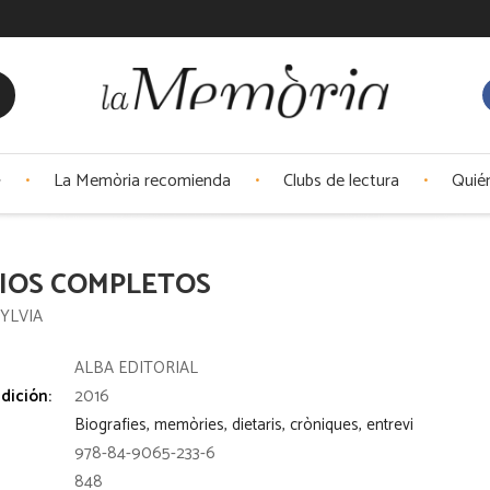
La Memòria recomienda
Clubs de lectura
Quié
IOS COMPLETOS
SYLVIA
:
ALBA EDITORIAL
dición:
2016
Biografies, memòries, dietaris, cròniques, entrevi
978-84-9065-233-6
848