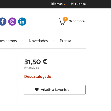
Idiomas
Mi cuenta
0
Mi compra
nes somos
Novedades
Prensa
31,50 €
IVA incluido
Descatalogado
Añadir a favoritos