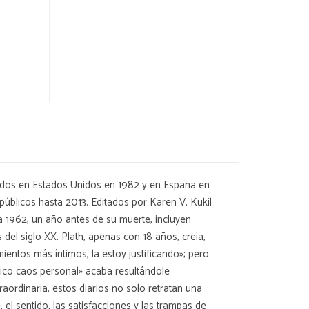
icados en Estados Unidos en 1982 y en España en
úblicos hasta 2013. Editados por Karen V. Kukil
ta 1962, un año antes de su muerte, incluyen
del siglo XX. Plath, apenas con 18 años, creía,
ientos más íntimos, la estoy justificando»; pero
ético caos personal» acaba resultándole
raordinaria, estos diarios no solo retratan una
 el sentido, las satisfacciones y las trampas de