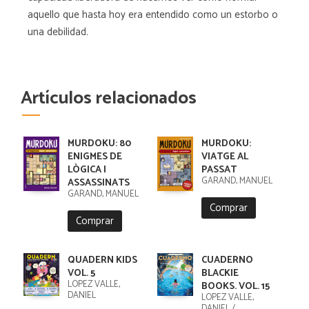
aquello que hasta hoy era entendido como un estorbo o
una debilidad.
Artículos relacionados
MURDOKU: 80
MURDOKU:
ENIGMES DE
VIATGE AL
LÒGICA I
PASSAT
GARAND, MANUEL
ASSASSINATS
GARAND, MANUEL
Comprar
Comprar
QUADERN KIDS
CUADERNO
VOL. 5
BLACKIE
LÓPEZ VALLE,
BOOKS. VOL. 15
DANIEL
LÓPEZ VALLE,
DANIEL /