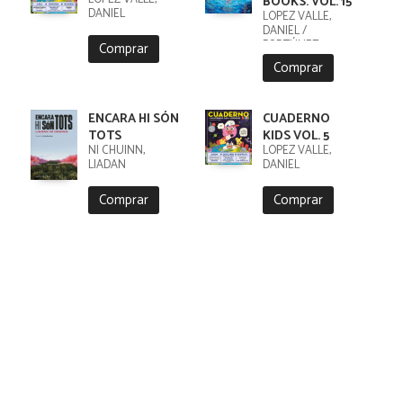
BOOKS. VOL. 15
DANIEL
LÓPEZ VALLE,
DANIEL /
FORTÚNEZ,
Comprar
CRISTOBAL
Comprar
ENCARA HI SÓN
CUADERNO
TOTS
KIDS VOL. 5
NI CHUINN,
LÓPEZ VALLE,
LIADAN
DANIEL
Comprar
Comprar