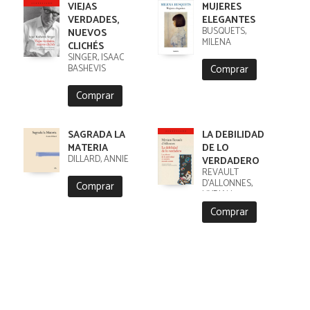
VIEJAS
MUJERES
VERDADES,
ELEGANTES
BUSQUETS,
NUEVOS
MILENA
CLICHÉS
SINGER, ISAAC
Comprar
BASHEVIS
Comprar
SAGRADA LA
LA DEBILIDAD
MATERIA
DE LO
DILLARD, ANNIE
VERDADERO
REVAULT
D'ALLONNES,
Comprar
MYRIAM
Comprar