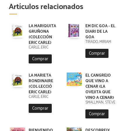
Artículos relacionados
LA MARIQUITA
EM DIC GOA - EL
GRUÑONA
DIARI DE LA
(COLECCIÓN
GOA
TIRADO, MIRIAM
ERIC CARLE)
CARLE, ERIC
Comprar
Comprar
LA MARIETA
EL CANGREJO
RONDINAIRE
QUE VINO A
(COL·LECCIÓ
CENAR (LA
ERIC CARLE)
OVEJITA QUE
CARLE, ERIC
VINO A CENAR)
SMALLMAN, STEVE
Comprar
Comprar
BIENVENIDO,
DESCOBREIX