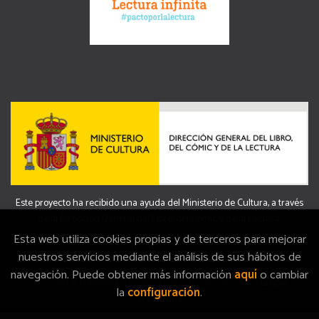
Este proyecto ha recibido una ayuda del Ministerio de Cultura, a través
de la Dirección General del Libro, del Cómic y de la Lectura.
Esta web utiliza cookies propias y de terceros para mejorar
nuestros servicios mediante el análisis de sus hábitos de
navegación. Puede obtener más información
aquí
o cambiar
2026 ©
La Memòria
. Todos los Derechos Reservados |
Grupo
la
configuración
.
Trevenque