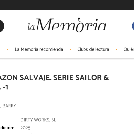
La Memòria recomienda
Clubs de lectura
Quié
ZON SALVAJE. SERIE SAILOR &
 -1
1
, BARRY
:
DIRTY WORKS, SL
dición:
2025