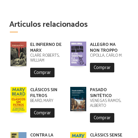
Artículos relacionados
EL INFIERNO DE
ALLEGRO MA
MARX
NON TROPPO
CLARE ROBERTS,
CIPOLLA, CARLO M.
WILLIAM
Comprar
Comprar
CLÁSICOS SIN
PASADO
FILTROS
SINTÉTICO
BEARD, MARY
VENEGAS RAMOS,
ALBERTO
Comprar
Comprar
CONTRA LA
CLÀSSICS SENSE