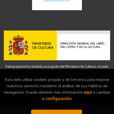
Este proyecto ha recibido una ayuda del Ministerio de Cultura, a través
de la Dirección General del Libro, del Cómic y de la Lectura.
Esta web utiliza cookies propias y de terceros para mejorar
nuestros servicios mediante el análisis de sus hábitos de
navegación. Puede obtener más información
aquí
o cambiar
2026 ©
La Memòria
. Todos los Derechos Reservados |
Grupo
la
configuración
.
Trevenque