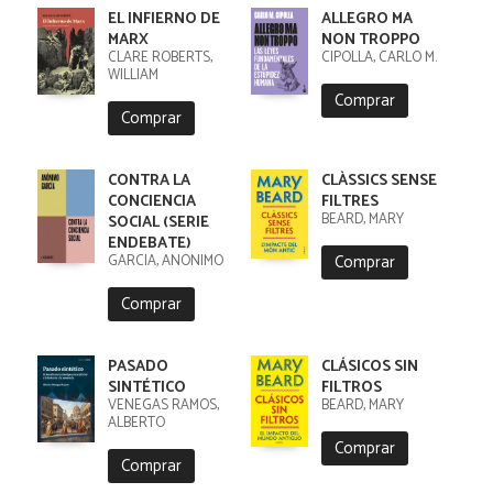
EL INFIERNO DE
ALLEGRO MA
MARX
NON TROPPO
CLARE ROBERTS,
CIPOLLA, CARLO M.
WILLIAM
Comprar
Comprar
CONTRA LA
CLÀSSICS SENSE
CONCIENCIA
FILTRES
BEARD, MARY
SOCIAL (SERIE
ENDEBATE)
Comprar
GARCÍA, ANÓNIMO
Comprar
PASADO
CLÁSICOS SIN
SINTÉTICO
FILTROS
VENEGAS RAMOS,
BEARD, MARY
ALBERTO
Comprar
Comprar