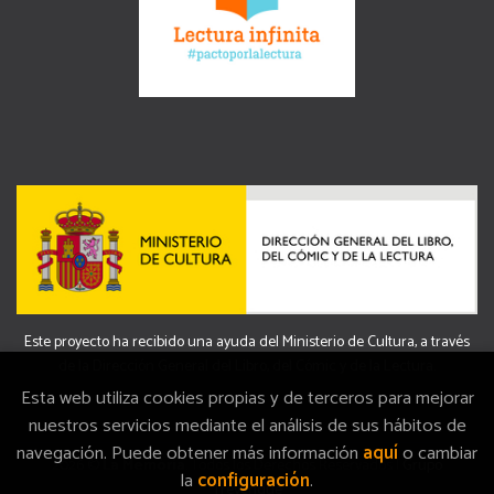
Este proyecto ha recibido una ayuda del Ministerio de Cultura, a través
de la Dirección General del Libro, del Cómic y de la Lectura.
Esta web utiliza cookies propias y de terceros para mejorar
nuestros servicios mediante el análisis de sus hábitos de
navegación. Puede obtener más información
aquí
o cambiar
2026 ©
La Memòria
. Todos los Derechos Reservados |
Grupo
la
configuración
.
Trevenque