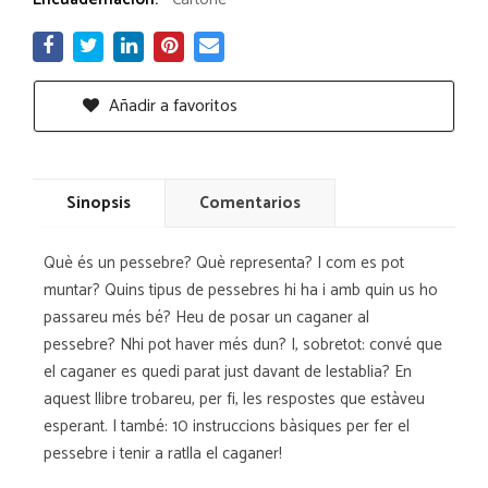
Añadir a favoritos
Sinopsis
Comentarios
Què és un pessebre? Què representa? I com es pot
muntar? Quins tipus de pessebres hi ha i amb quin us ho
passareu més bé? Heu de posar un caganer al
pessebre? Nhi pot haver més dun? I, sobretot: convé que
el caganer es quedi parat just davant de lestablia? En
aquest llibre trobareu, per fi, les respostes que estàveu
esperant. I també: 10 instruccions bàsiques per fer el
pessebre i tenir a ratlla el caganer!