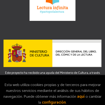
Este proyecto ha recibido una ayuda del Ministerio de Cultura, a través
de la Dirección General del Libro, del Cómic y de la Lectura.
Esta web utiliza cookies propias y de terceros para mejorar
nuestros servicios mediante el análisis de sus hábitos de
navegación. Puede obtener más información
aquí
o cambiar
2026 ©
La Memòria
. Todos los Derechos Reservados |
Grupo
la
configuración
.
Trevenque