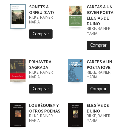
SONETS A
CARTAS A UN
ORFEU (CAT)
JOVEN POETA.
RILKE, RAINER
ELEGIAS DE
MARIA
DUINO
RILKE, RAINER
Comprar
MARIA
Comprar
PRIMAVERA
CARTES A UN
SAGRADA
POETA JOVE
RILKE, RAINER
RILKE, RAINER
MARIA
MARIA
Comprar
Comprar
LOS RÉQUIEM Y
ELEGÍAS DE
OTROS POEMAS
DUINO
RILKE, RAINER
RILKE, RAINER
MARIA
MARIA