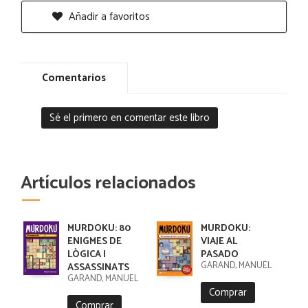
Añadir a favoritos
Comentarios
Sé el primero en comentar este libro
Artículos relacionados
MURDOKU: 80
MURDOKU:
ENIGMES DE
VIAJE AL
LÒGICA I
PASADO
GARAND, MANUEL
ASSASSINATS
GARAND, MANUEL
Comprar
Comprar