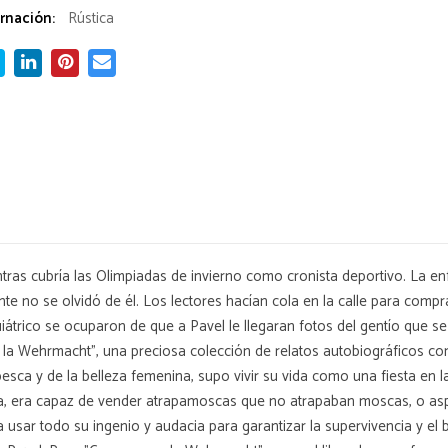
rnación:
Rústica
tras cubría las Olimpiadas de invierno como cronista deportivo. La en
 no se olvidó de él. Los lectores hacían cola en la calle para compra
iátrico se ocuparon de que a Pavel le llegaran fotos del gentío que se
 la Wehrmacht", una preciosa colección de relatos autobiográficos con
sca y de la belleza femenina, supo vivir su vida como una fiesta en l
a, era capaz de vender atrapamoscas que no atrapaban moscas, o aspir
 usar todo su ingenio y audacia para garantizar la supervivencia y el 