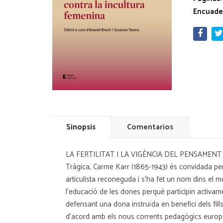
Encuade
Sinopsis
Comentarios
LA FERTILITAT I LA VIGÈNCIA DEL PENSAMENT D'U
Tràgica, Carme Karr (1865-1943) és convidada per l
articulista reconeguda i s'ha fet un nom dins el 
l'educació de les dones perquè participin activame
defensant una dona instruïda en benefici dels fi
d'acord amb els nous corrents pedagògics euro