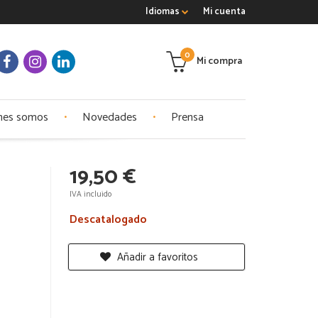
Idiomas
Mi cuenta
0
Mi compra
nes somos
Novedades
Prensa
19,50 €
IVA incluido
Descatalogado
Añadir a favoritos