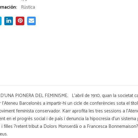
rnación:
Rústica
NA PIONERA DEL FEMINISME. L'abril de 1910, quan la societat cata
'Ateneu Barcelonès a impartir-hi un cicle de conferències sota el títol 
moviment feminista conservador. Karr aprofita les tres sessions a l'Ate
nt en el progrés social i de país i denuncia la hipocresia d'un sistem
lls i filles ?retent tribut a Dolors Monserdà o a Francesca Bonnemais
peus.