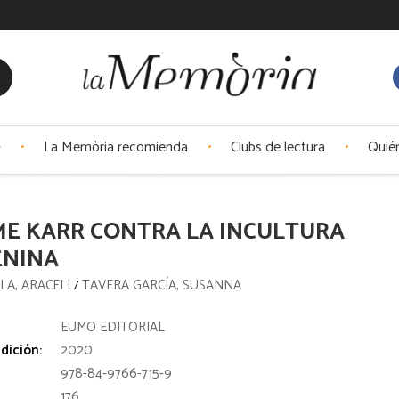
La Memòria recomienda
Clubs de lectura
Quié
E KARR CONTRA LA INCULTURA
ENINA
LA, ARACELI
TAVERA GARCÍA, SUSANNA
/
:
EUMO EDITORIAL
dición:
2020
978-84-9766-715-9
176