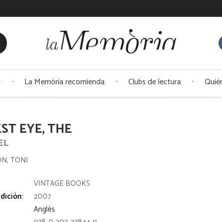
La Memòria recomienda
Clubs de lectura
Quié
ST EYE, THE
EL
N, TONI
:
VINTAGE BOOKS
dición:
2007
Anglès