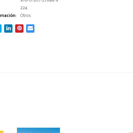
978-0-307-27844-9
224
rnación:
Otros