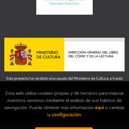
Este proyecto ha recibido una ayuda del Ministerio de Cultura, a través
de la Dirección General del Libro, del Cómic y de la Lectura.
Esta web utiliza cookies propias y de terceros para mejorar
nuestros servicios mediante el análisis de sus hábitos de
navegación. Puede obtener más información
aquí
o cambiar
2026 ©
La Memòria
. Todos los Derechos Reservados |
Grupo
la
configuración
.
Trevenque