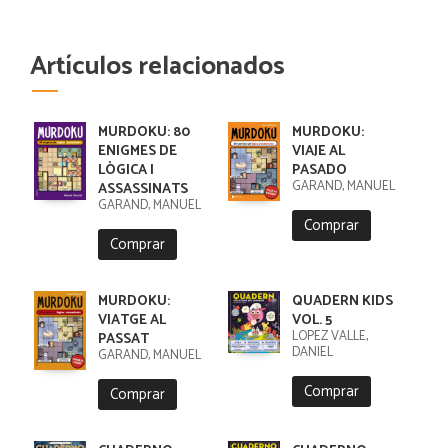
Artículos relacionados
MURDOKU: 80
MURDOKU:
ENIGMES DE
VIAJE AL
LÒGICA I
PASADO
GARAND, MANUEL
ASSASSINATS
GARAND, MANUEL
Comprar
Comprar
MURDOKU:
QUADERN KIDS
VIATGE AL
VOL. 5
LÓPEZ VALLE,
PASSAT
DANIEL
GARAND, MANUEL
Comprar
Comprar