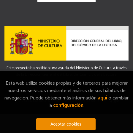
Este proyecto ha recibido una ayuda del Ministerio de Cultura, a través
de la Dirección General del Libro, del Cómic y de la Lectura.
Esta web utiliza cookies propias y de terceros para mejorar
nuestros servicios mediante el análisis de sus hábitos de
navegación. Puede obtener más información
aquí
o cambiar
2026 ©
La Memòria
. Todos los Derechos Reservados |
Grupo
la
configuración
.
Trevenque
Aceptar cookies