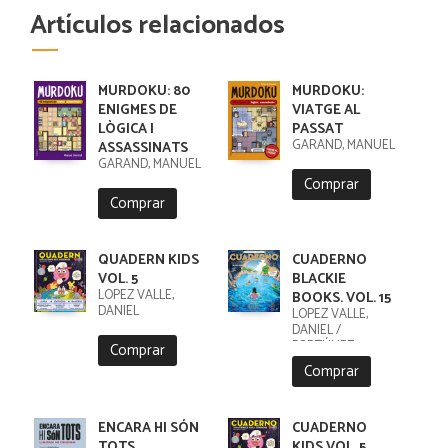
Artículos relacionados
MURDOKU: 80
MURDOKU:
ENIGMES DE
VIATGE AL
LÒGICA I
PASSAT
GARAND, MANUEL
ASSASSINATS
GARAND, MANUEL
Comprar
Comprar
QUADERN KIDS
CUADERNO
VOL. 5
BLACKIE
LÓPEZ VALLE,
BOOKS. VOL. 15
DANIEL
LÓPEZ VALLE,
DANIEL /
FORTÚNEZ,
Comprar
CRISTOBAL
Comprar
ENCARA HI SÓN
CUADERNO
TOTS
KIDS VOL. 5