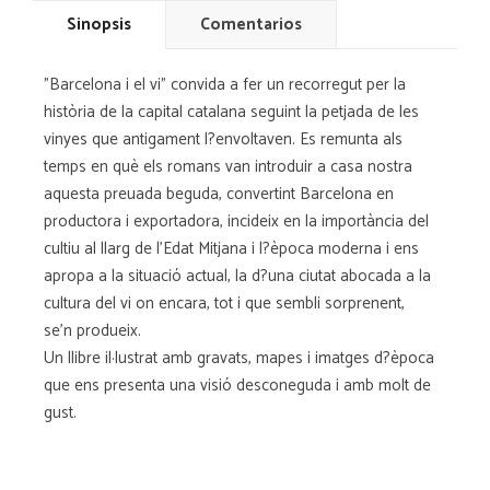
Sinopsis
Comentarios
"Barcelona i el vi" convida a fer un recorregut per la
història de la capital catalana seguint la petjada de les
vinyes que antigament l?envoltaven. Es remunta als
temps en què els romans van introduir a casa nostra
aquesta preuada beguda, convertint Barcelona en
productora i exportadora, incideix en la importància del
cultiu al llarg de l'Edat Mitjana i l?època moderna i ens
apropa a la situació actual, la d?una ciutat abocada a la
cultura del vi on encara, tot i que sembli sorprenent,
se'n produeix.
Un llibre il·lustrat amb gravats, mapes i imatges d?època
que ens presenta una visió desconeguda i amb molt de
gust.