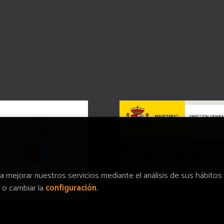
Este proyecto ha recibido una ay
Ministerio de Cultura, a través de la
General del Libro, del Cómic y de la
ra mejorar nuestros servicios mediante el análisis de sus hábitos
o cambiar la
configuración
.