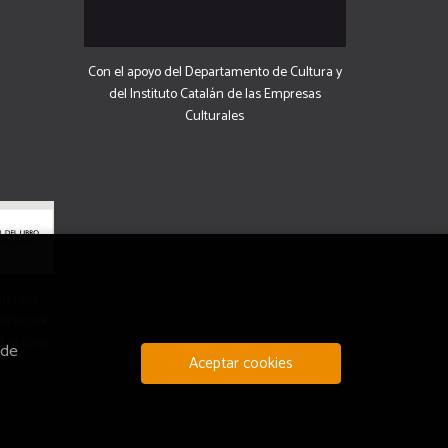
Con el apoyo del Departamento de Cultura y
del Instituto Catalán de las Empresas
Culturales
uda del
 Dirección
 Lectura.
 de
Aceptar cookies