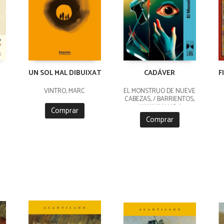
UN SOL MAL DIBUIXAT
CADÁVER
F
VINTRÓ, MARC
EL MONSTRUO DE NUEVE
CABEZAS, / BARRIENTOS,
MAXIMILIANO /
Comprar
GROSSMAN, LUCILA /
Comprar
ANCIRA, LOLA / RIVERO,
GIOVANNA / BARRAGÁN,
LUIS CARLOS / REYES,
KAREN A