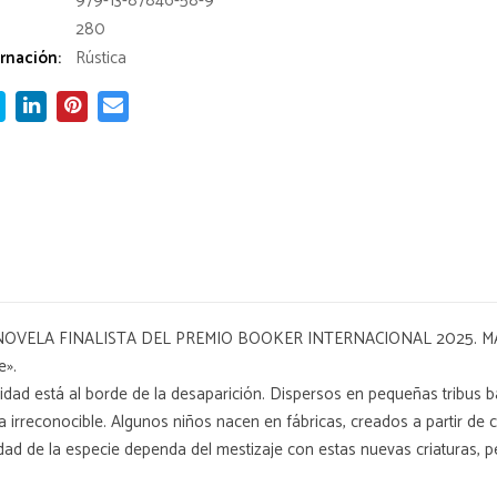
979-13-87846-58-9
280
rnación:
Rústica
VELA FINALISTA DEL PREMIO BOOKER INTERNACIONAL 2025. MÁS 
e».
dad está al borde de la desaparición. Dispersos en pequeñas tribus b
 irreconocible. Algunos niños nacen en fábricas, creados a partir de c
uidad de la especie dependa del mestizaje con estas nuevas criaturas, p