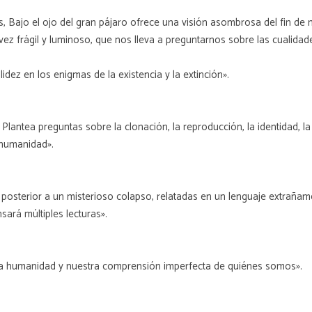
, Bajo el ojo del gran pájaro ofrece una visión asombrosa del fin de n
ez frágil y luminoso, que nos lleva a preguntarnos sobre las cualida
idez en los enigmas de la existencia y la extinción».
.] Plantea preguntas sobre la clonación, la reproducción, la identidad,
 humanidad».
sterior a un misterioso colapso, relatadas en un lenguaje extrañamen
ará múltiples lecturas».
e la humanidad y nuestra comprensión imperfecta de quiénes somos».