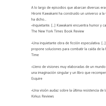
A lo largo de episodios que abarcan diversas eras
Hiromi Kawakami ha construido un universo a la v
ha dicho...
«Inquietante. [...] Kawakami encuentra humor y cal
The New York Times Book Review
«Una inquietante obra de ficción especulativa. [..
propone soluciones para combatir la caída de la
Time
«Lleno de visiones muy elaboradas de un mundo po
una imaginación singular y un libro que recompens
Esquire
«Una visión audaz sobre la última resistencia d
Kirkus Reviews