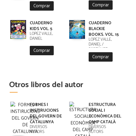
Comprar
Comprar
CUADERNO
CUADERNO
KIDS VOL. 5
BLACKIE
LÓPEZ VALLE,
BOOKS. VOL. 15
DANIEL
LÓPEZ VALLE,
DANIEL /
FORTÚNEZ,
Comprar
CRISTOBAL
Comprar
Otros libros del autor
FORMES I
ESTRUCTURA
INSTIRUCIONS
SOCIAL I
DEL GOVERN DE
ECONÒMICA DEL
CATALUNYA
CAMP CATALÀ
DIVERSOS
DIVERSOS
AUTORS
AUTORS