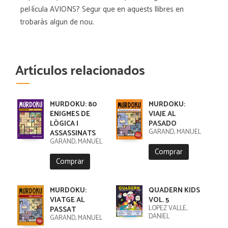
pel·lícula AVIONS? Segur que en aquests llibres en
trobaràs algun de nou.
Artículos relacionados
MURDOKU: 80
MURDOKU:
ENIGMES DE
VIAJE AL
LÒGICA I
PASADO
GARAND, MANUEL
ASSASSINATS
GARAND, MANUEL
Comprar
Comprar
MURDOKU:
QUADERN KIDS
VIATGE AL
VOL. 5
LÓPEZ VALLE,
PASSAT
DANIEL
GARAND, MANUEL