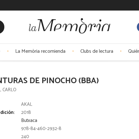
La Memòria recomienda
Clubs de lectura
Quié
TURAS DE PINOCHO (BBA)
, CARLO
:
AKAL
dición:
2018
Butxaca
978-84-460-2932-8
240