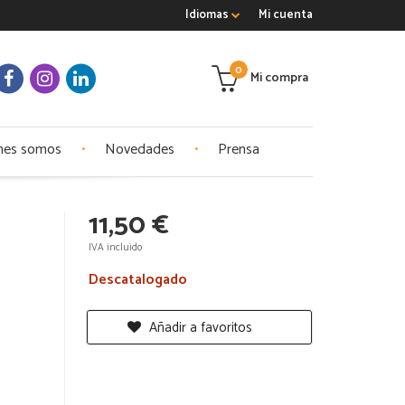
Idiomas
Mi cuenta
0
Mi compra
nes somos
Novedades
Prensa
11,50 €
IVA incluido
Descatalogado
Añadir a favoritos