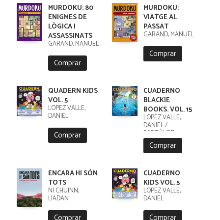
MURDOKU: 80
MURDOKU:
ENIGMES DE
VIATGE AL
LÒGICA I
PASSAT
GARAND, MANUEL
ASSASSINATS
GARAND, MANUEL
Comprar
Comprar
QUADERN KIDS
CUADERNO
VOL. 5
BLACKIE
LÓPEZ VALLE,
BOOKS. VOL. 15
DANIEL
LÓPEZ VALLE,
DANIEL /
FORTÚNEZ,
Comprar
CRISTOBAL
Comprar
ENCARA HI SÓN
CUADERNO
TOTS
KIDS VOL. 5
NI CHUINN,
LÓPEZ VALLE,
LIADAN
DANIEL
Comprar
Comprar